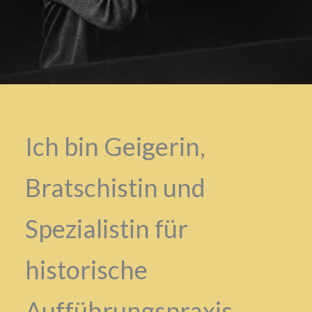
Ich bin Geigerin,
Bratschistin und
Spezialistin für
historische
Aufführungspraxis.